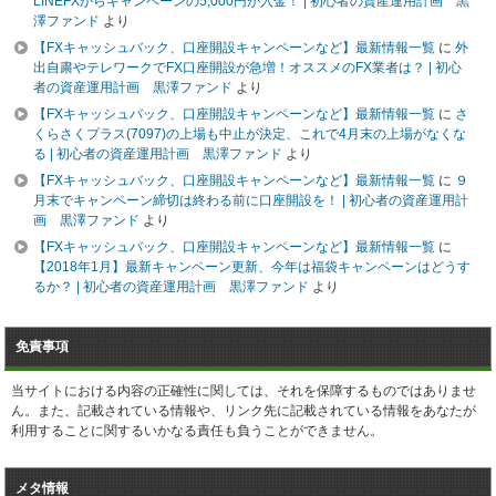
LINEFXからキャンペーンの5,000円が入金！ | 初心者の資産運用計画 黒
澤ファンド
より
【FXキャッシュバック、口座開設キャンペーンなど】最新情報一覧
に
外
出自粛やテレワークでFX口座開設が急増！オススメのFX業者は？ | 初心
者の資産運用計画 黒澤ファンド
より
【FXキャッシュバック、口座開設キャンペーンなど】最新情報一覧
に
さ
くらさくプラス(7097)の上場も中止が決定、これで4月末の上場がなくな
る | 初心者の資産運用計画 黒澤ファンド
より
【FXキャッシュバック、口座開設キャンペーンなど】最新情報一覧
に
９
月末でキャンペーン締切は終わる前に口座開設を！ | 初心者の資産運用計
画 黒澤ファンド
より
【FXキャッシュバック、口座開設キャンペーンなど】最新情報一覧
に
【2018年1月】最新キャンペーン更新、今年は福袋キャンペーンはどうす
るか？ | 初心者の資産運用計画 黒澤ファンド
より
免責事項
当サイトにおける内容の正確性に関しては、それを保障するものではありませ
ん。また、記載されている情報や、リンク先に記載されている情報をあなたが
利用することに関するいかなる責任も負うことができません。
メタ情報