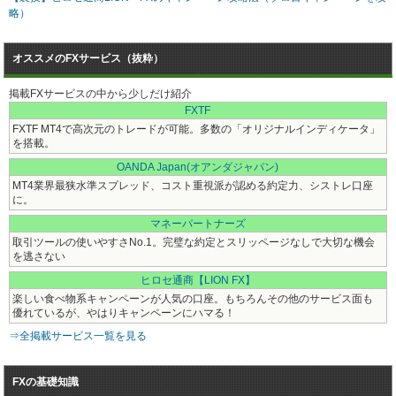
略）
オススメのFXサービス（抜粋）
掲載FXサービスの中から少しだけ紹介
FXTF
FXTF MT4で高次元のトレードが可能。多数の「オリジナルインディケータ」
を搭載。
OANDA Japan(オアンダジャパン)
MT4業界最狭水準スプレッド、コスト重視派が認める約定力、シストレ口座
に。
マネーパートナーズ
取引ツールの使いやすさNo.1。完璧な約定とスリッページなしで大切な機会
を逃さない
ヒロセ通商【LION FX】
楽しい食べ物系キャンペーンが人気の口座。もちろんその他のサービス面も
優れているが、やはりキャンペーンにハマる！
⇒全掲載サービス一覧を見る
FXの基礎知識