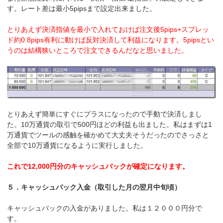
す。レート差は最小5pipsまで設定出来ました。
とりあえず決済指値を最小で入れておけば注文後5pips+スプレッ
ド約0.8pips有利に動けば反対決済して利益になります。5pipsとい
うのは結構狭いところで注文できるんだなと思いました。
とりあえず簡単にすぐにプラスになったので手動で決済しまし
た。10万通貨の取引で500円ほどの利益も出ました。私はまずは1
万通貨でツールの感触を確かめて大丈夫そうだったのでさっさと
全部で10万通貨になるように実行しました。
これで12,000円分のキャッシュバックが確定になります。
５．キャッシュバック入金（取引した月の翌月中旬頃）
キャッシュバックの入金がありました。私は１２０００円分で
す。