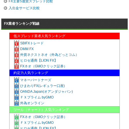
FX主要5通貨スプレッド比較
入出金サービス比較
FX業者ランキング戦線
低スプレッド業者人気ランキング
SBIFXトレード
DMM FX
外貨ネクストネオ（外為どっとコム）
ヒロセ通商【LION FX】
FXネオ（GMOクリック証券）
約定力人気ランキング
マネーパートナーズ
ひまわりFX(レギュラー口座)
OANDA Japan(オアンダジャパン)
ＦＸプライム byGMO
外為オンライン
ツール（チャート）人気ランキング
FXネオ（GMOクリック証券）
ＦＸプライム byGMO
ヒロセ通商【LION FX】