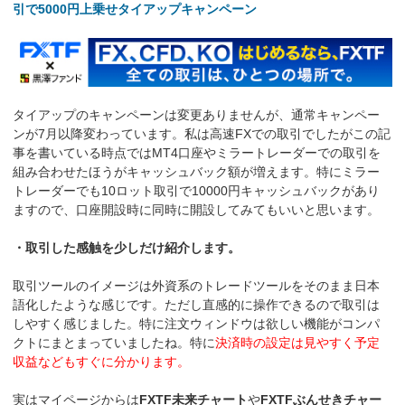
引で5000円上乗せタイアップキャンペーン
タイアップのキャンペーンは変更ありませんが、通常キャンペー
ンが7月以降変わっています。私は高速FXでの取引でしたがこの記
事を書いている時点ではMT4口座やミラートレーダーでの取引を
組み合わせたほうがキャッシュバック額が増えます。特にミラー
トレーダーでも10ロット取引で10000円キャッシュバックがあり
ますので、口座開設時に同時に開設してみてもいいと思います。
・取引した感触を少しだけ紹介します。
取引ツールのイメージは外資系のトレードツールをそのまま日本
語化したような感じです。ただし直感的に操作できるので取引は
しやすく感じました。特に注文ウィンドウは欲しい機能がコンパ
クトにまとまっていましたね。特に
決済時の設定は見やすく予定
収益などもすぐに分かります。
実はマイページからは
FXTF未来チャート
や
FXTFぶんせきチャー