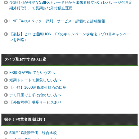
少額取引が可能なSBIFXトレードだから出来る積立FX（レバレッジ付き定
期外貨取引）で長期的な外貨積立運用
LINE FXのスペック・評判・サービス・評価など詳細情報
【裏技】ヒロセ通商LION FXのキャンペーン攻略法（ゾロ目キャンペー
ンを攻略）
タイプ別おすすめFX口座
FX取引が初めてという方へ
短期トレードで勝負したい方へ
【小額】1000通貨取引対応の口座
デモ口座でまずは始めたい方へ
【外貨両替】現受サービスあり
探せ！FX業者徹底比較！
5項目10段階評価、総合比較